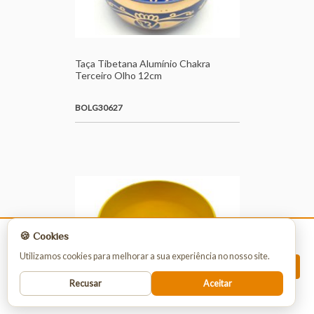
Taça Tibetana Alumínio Chakra
Terceiro Olho 12cm
BOLG30627
🍪 Cookies
A venda dos nossos produtos é estritamente
Utilizamos cookies para melhorar a sua experiência no nosso site.
reservada a profissionais.
REGISTO
Para efetuar uma encomenda, deve registar-se
Recusar
Aceitar
ou iniciar sessão.