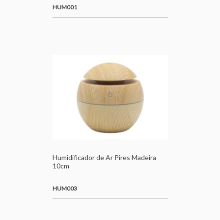
HUM001
Humidificador de Ar Pires Madeira
10cm
HUM003